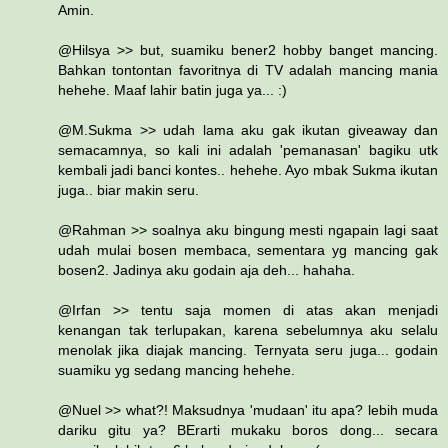
Amin.
@Hilsya >> but, suamiku bener2 hobby banget mancing.
Bahkan tontontan favoritnya di TV adalah mancing mania
hehehe. Maaf lahir batin juga ya... :)
@M.Sukma >> udah lama aku gak ikutan giveaway dan
semacamnya, so kali ini adalah 'pemanasan' bagiku utk
kembali jadi banci kontes.. hehehe. Ayo mbak Sukma ikutan
juga.. biar makin seru.
@Rahman >> soalnya aku bingung mesti ngapain lagi saat
udah mulai bosen membaca, sementara yg mancing gak
bosen2. Jadinya aku godain aja deh... hahaha.
@Irfan >> tentu saja momen di atas akan menjadi
kenangan tak terlupakan, karena sebelumnya aku selalu
menolak jika diajak mancing. Ternyata seru juga... godain
suamiku yg sedang mancing hehehe.
@Nuel >> what?! Maksudnya 'mudaan' itu apa? lebih muda
dariku gitu ya? BErarti mukaku boros dong... secara