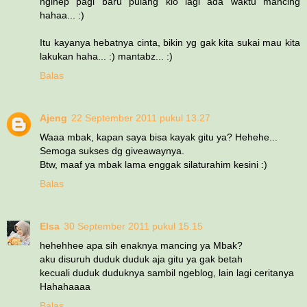
nginep pagi baru pulang klo lagi ada waktu mancing
hahaa... :)
Itu kayanya hebatnya cinta, bikin yg gak kita sukai mau kita
lakukan haha... :) mantabz... :)
Balas
Ajeng
22 September 2011 pukul 13.27
Waaa mbak, kapan saya bisa kayak gitu ya? Hehehe...
Semoga sukses dg giveawaynya.
Btw, maaf ya mbak lama enggak silaturahim kesini :)
Balas
Elsa
30 September 2011 pukul 15.15
hehehhee apa sih enaknya mancing ya Mbak?
aku disuruh duduk duduk aja gitu ya gak betah
kecuali duduk duduknya sambil ngeblog, lain lagi ceritanya
Hahahaaaa
Balas