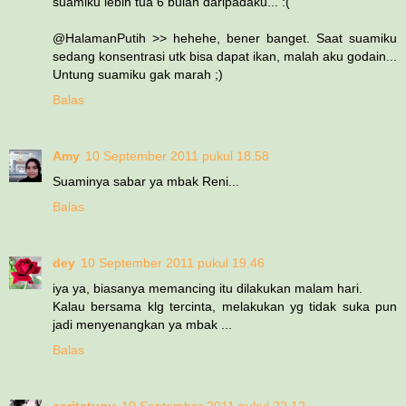
suamiku lebih tua 6 bulan daripadaku... :(
@HalamanPutih >> hehehe, bener banget. Saat suamiku
sedang konsentrasi utk bisa dapat ikan, malah aku godain...
Untung suamiku gak marah ;)
Balas
Amy
10 September 2011 pukul 18.58
Suaminya sabar ya mbak Reni...
Balas
dey
10 September 2011 pukul 19.46
iya ya, biasanya memancing itu dilakukan malam hari.
Kalau bersama klg tercinta, melakukan yg tidak suka pun
jadi menyenangkan ya mbak ...
Balas
ceritatugu
10 September 2011 pukul 22.12